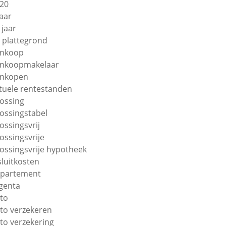
20
jaar
 jaar
 plattegrond
nkoop
nkoopmakelaar
nkopen
tuele rentestanden
lossing
lossingstabel
lossingsvrij
lossingsvrije
lossingsvrije hypotheek
sluitkosten
partement
genta
to
to verzekeren
to verzekering