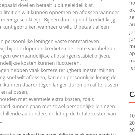
no
paald doel en betaalt u dit geleidelijk af.
ok
lexibiliteit en wilt kunnen opnemen en aflossen wanneer
se
meer geschikt zijn. Bij een doorlopend krediet krijgt
au
u kunt gebruiken wanneer u wilt. U betaalt alleen
ju
ju
 persoonlijke leningen vaste rentetarieven
me
wijl bij doorlopende kredieten de rente variabel kan
ap
ningen uw maandelijkse aflossingen stabiel blijven,
ma
ndelijkse kosten kunnen fluctueren.
fe
ingen hebben vaak kortere terugbetalingstermijnen
g snel wilt aflossen, kan een persoonlijke lening de
n kunnen daarentegen langer duren om af te lossen
 en aflossen.
C
 houden met eventuele extra kosten, zoals
epaard kunnen gaan met zowel persoonlijke leningen
schillende aanbieders en let op de totale kosten van
10
.
20
20