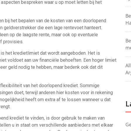
te aspecten bespreken waar u op moet letten bij het
Be
ren bij het bepalen van de kosten van een doorlopend
Ha
n geldverstrekker die een lage rentevoet hanteert.
alleen op de laagste rente, maar ook op eventuele
Be
f provisies.
me
is het kredietlimiet dat wordt aangeboden. Het is
iet voldoet aan uw financiële behoeften. Een hoger limiet
Al
meer geld nodig te hebben, maar bedenk ook dat dit
Ar
flexibiliteit van het doorlopend krediet. Sommige
singen doet, terwijl anderen hier kosten voor in rekening
mogelijkheid heeft om extra af te lossen wanneer u dat
L
rengt.
d krediet te vinden, is door gebruik te maken van
Ge
ellen u in staat om verschillende aanbieders met elkaar