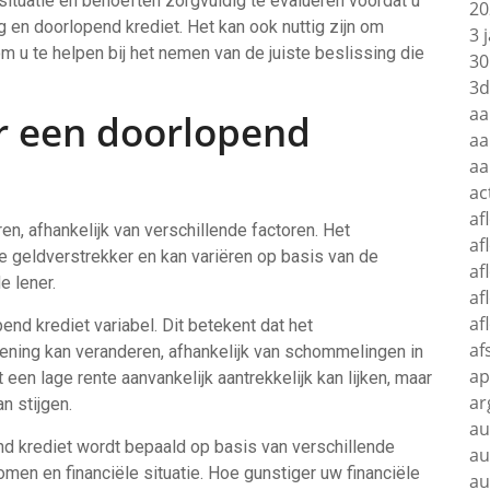
situatie en behoeften zorgvuldig te evalueren voordat u
20
 en doorlopend krediet. Het kan ook nuttig zijn om
3 
om u te helpen bij het nemen van de juiste beslissing die
30
3d
aa
or een doorlopend
aa
aa
ac
af
en, afhankelijk van verschillende factoren. Het
af
 geldverstrekker en kan variëren op basis van de
af
e lener.
af
af
nd krediet variabel. Dit betekent dat het
af
ening kan veranderen, afhankelijk van schommelingen in
ap
 een lage rente aanvankelijk aantrekkelijk kan lijken, maar
ar
n stijgen.
au
d krediet wordt bepaald op basis van verschillende
au
men en financiële situatie. Hoe gunstiger uw financiële
au