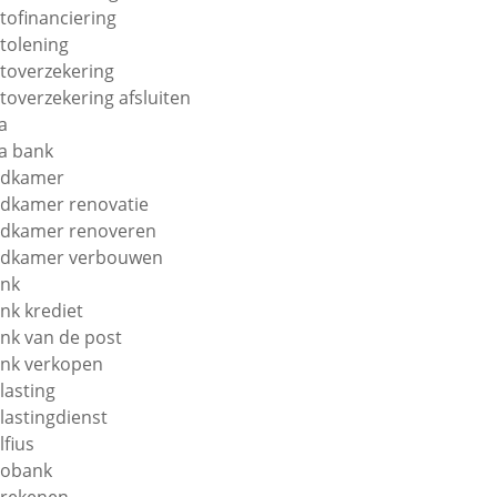
tofinanciering
tolening
toverzekering
toverzekering afsluiten
a
a bank
adkamer
dkamer renovatie
dkamer renoveren
dkamer verbouwen
nk
nk krediet
nk van de post
nk verkopen
lasting
lastingdienst
lfius
obank