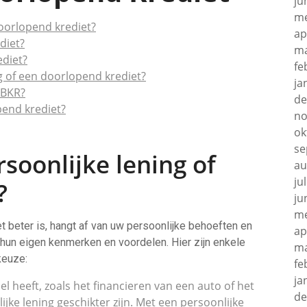
ju
me
doorlopend krediet?
ap
diet?
ma
ediet?
fe
g of een doorlopend krediet?
ja
 BKR?
de
pend krediet?
no
ok
se
rsoonlijke lening of
au
ju
?
ju
me
t beter is, hangt af van uw persoonlijke behoeften en
ap
 hun eigen kenmerken en voordelen. Hier zijn enkele
ma
keuze:
fe
ja
el heeft, zoals het financieren van een auto of het
de
jke lening geschikter zijn. Met een persoonlijke