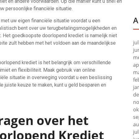
imiet en andere voorwaarden. Op die manier kunt u snel en
w persoonlijke financiële situatie.
A
 met uw eigen financiële situatie voordat u een
ealistisch bent over uw terugbetalingsmogelijkheden en
. Het goedkoopste doorlopend krediet is namelijk niet
ju
oeite zult hebben met het voldoen aan de maandelijkse
ju
me
orlopend krediet is het belangrijk om verschillende
ap
miet en flexibiliteit. Maak gebruik van online
ma
ële situatie in overweging voordat u een beslissing
fe
e juiste keuze te maken, kunt u geld besparen en
ja
de
no
ok
ragen over het
se
au
orlopend Krediet
ju