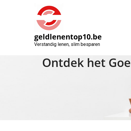
Naar
de
inhoud
gaan
geldlenentop10.be
Verstandig lenen, slim besparen
Ontdek het Goe