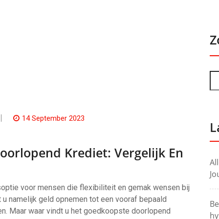
Z
14 September 2023
L
orlopend Krediet: Vergelijk En
Al
Jo
soptie voor mensen die flexibiliteit en gemak wensen bij
nt u namelijk geld opnemen tot een vooraf bepaald
Be
jnen. Maar waar vindt u het goedkoopste doorlopend
hy