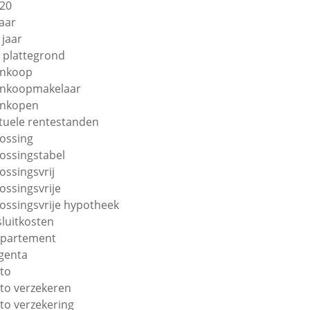
20
jaar
 jaar
 plattegrond
nkoop
nkoopmakelaar
nkopen
tuele rentestanden
lossing
lossingstabel
lossingsvrij
lossingsvrije
lossingsvrije hypotheek
sluitkosten
partement
genta
to
to verzekeren
to verzekering