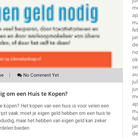
ju
me
ap
ma
fe
ja
de
no
ok
se
au
be
No Comment Yet
ju
ju
dig om een Huis te Kopen?
me
ap
e kopen? Het kopen van een huis is voor velen een
ma
 rijst vaak: moet je eigen geld hebben om een huis te
fe
duidig, maar het hebben van eigen geld kan zeker
ja
rdelen bieden
de