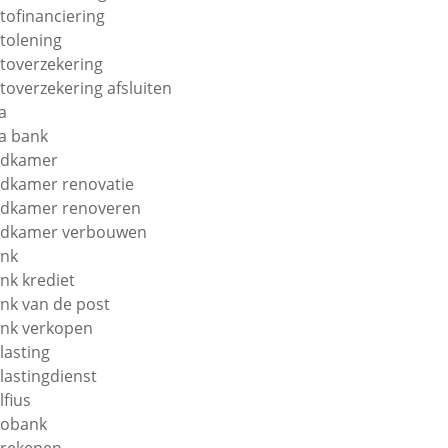
tofinanciering
tolening
toverzekering
toverzekering afsluiten
a
a bank
adkamer
dkamer renovatie
dkamer renoveren
dkamer verbouwen
nk
nk krediet
nk van de post
nk verkopen
lasting
lastingdienst
lfius
obank