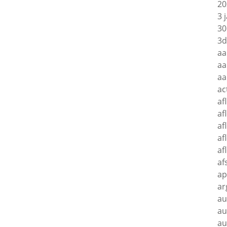
20
3 
30
3d
aa
aa
aa
ac
af
af
af
af
af
af
ap
ar
au
au
au