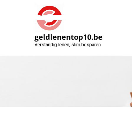
Naar
de
inhoud
gaan
geldlenentop10.be
Verstandig lenen, slim besparen