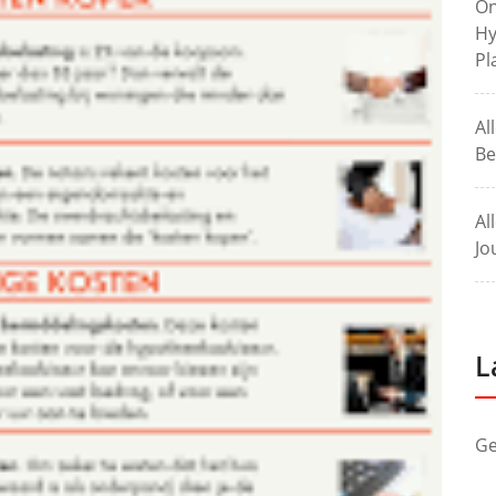
On
Hy
Pl
Al
Be
Al
Jo
L
Ge