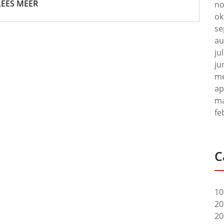
LEES MEER
no
ok
se
au
ju
ju
me
ap
ma
fe
C
10
20
20