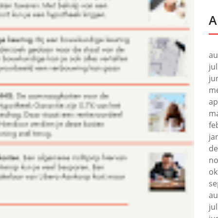
A
au
ju
ju
me
ap
ma
fe
ja
de
no
ok
se
au
ju