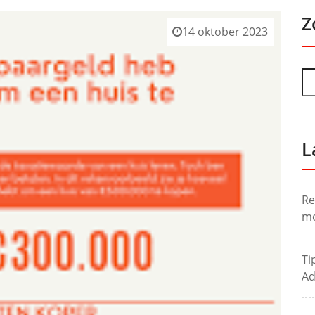
Z
14 oktober 2023
L
Re
mo
Ti
Ad