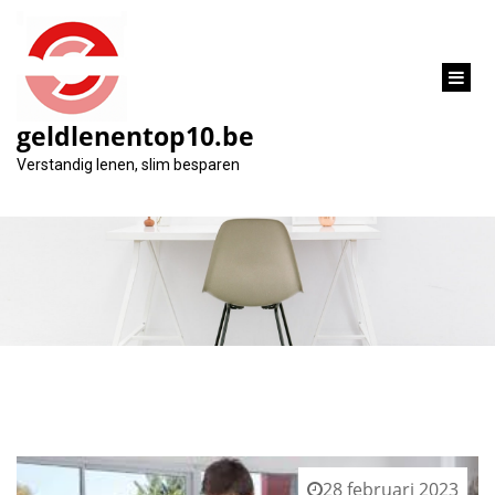
inhoud
gaan
geldlenentop10.be
Maand:
Verstandig lenen, slim besparen
februari 2023
28 februari 2023