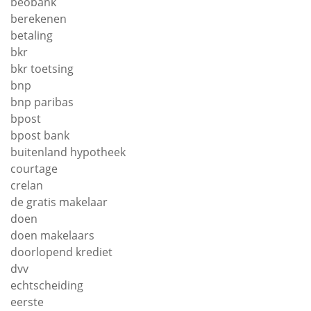
beobank
berekenen
betaling
bkr
bkr toetsing
bnp
bnp paribas
bpost
bpost bank
buitenland hypotheek
courtage
crelan
de gratis makelaar
doen
doen makelaars
doorlopend krediet
dvv
echtscheiding
eerste