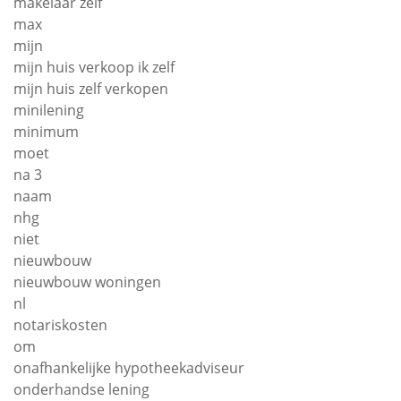
makelaar zelf
max
mijn
mijn huis verkoop ik zelf
mijn huis zelf verkopen
minilening
minimum
moet
na 3
naam
nhg
niet
nieuwbouw
nieuwbouw woningen
nl
notariskosten
om
onafhankelijke hypotheekadviseur
onderhandse lening