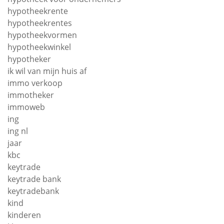
hypotheekrente
hypotheekrentes
hypotheekvormen
hypotheekwinkel
hypotheker
ik wil van mijn huis af
immo verkoop
immotheker
immoweb
ing
ing nl
jaar
kbc
keytrade
keytrade bank
keytradebank
kind
kinderen