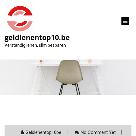
inhoud
gaan
geldlenentop10.be
Maand:
Verstandig lenen, slim besparen
maart 2025
Geldlenentop10be
No Comment Yet