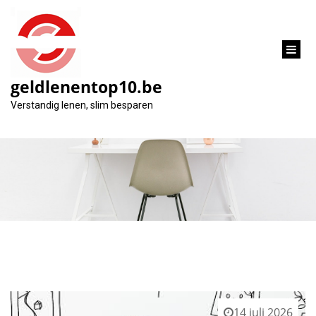
inhoud
gaan
geldlenentop10.be
Categorie:
Verstandig lenen, slim besparen
hypothecair krediet
14 juli 2026