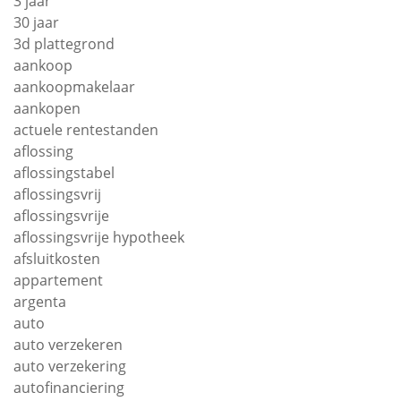
3 jaar
30 jaar
3d plattegrond
aankoop
aankoopmakelaar
aankopen
actuele rentestanden
aflossing
aflossingstabel
aflossingsvrij
aflossingsvrije
aflossingsvrije hypotheek
afsluitkosten
appartement
argenta
auto
auto verzekeren
auto verzekering
autofinanciering