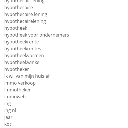
hypothecair lening
hypothecaire
hypothecaire lening
hypothecairelening
hypotheek
hypotheek voor ondernemers
hypotheekrente
hypotheekrentes
hypotheekvormen
hypotheekwinkel
hypotheker
ik wil van mijn huis af
immo verkoop
immotheker
immoweb
ing
ing nl
jaar
kbc