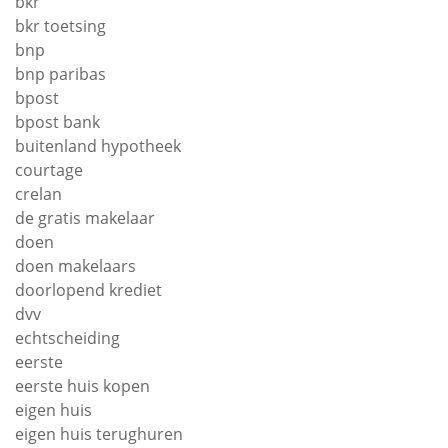
bkr
bkr toetsing
bnp
bnp paribas
bpost
bpost bank
buitenland hypotheek
courtage
crelan
de gratis makelaar
doen
doen makelaars
doorlopend krediet
dvv
echtscheiding
eerste
eerste huis kopen
eigen huis
eigen huis terughuren