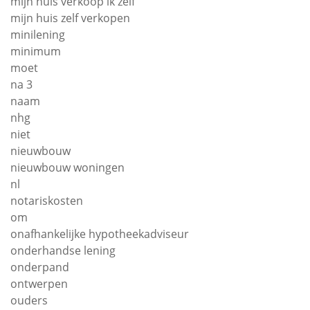
mijn huis verkoop ik zelf
mijn huis zelf verkopen
minilening
minimum
moet
na 3
naam
nhg
niet
nieuwbouw
nieuwbouw woningen
nl
notariskosten
om
onafhankelijke hypotheekadviseur
onderhandse lening
onderpand
ontwerpen
ouders