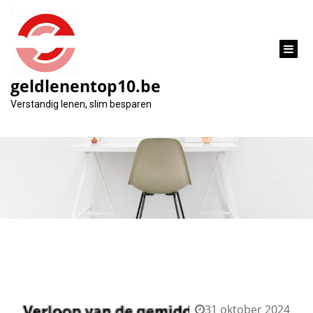
inhoud
gaan
geldlenentop10.be
Categorie:
Verstandig lenen, slim besparen
lage
31 oktober 2024