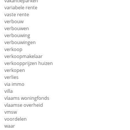
vakantieparken
variabele rente
vaste rente
verbouw
verbouwen
verbouwing
verbouwingen
verkoop
verkoopmakelaar
verkoopprijzen huizen
verkopen
verlies
via immo
villa
vlaams woningfonds
vlaamse overheid
vmsw
voordelen
waar