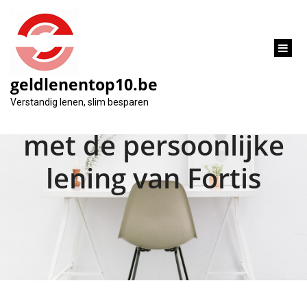
inhoud
gaan
geldlenentop10.be
Flexibele financiering
Verstandig lenen, slim besparen
met de persoonlijke
lening van Fortis