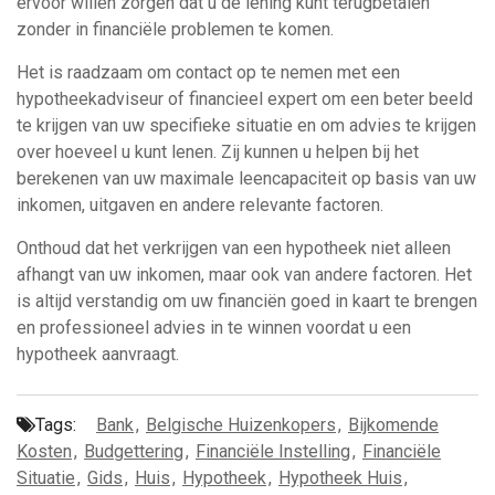
ervoor willen zorgen dat u de lening kunt terugbetalen
zonder in financiële problemen te komen.
Het is raadzaam om contact op te nemen met een
hypotheekadviseur of financieel expert om een beter beeld
te krijgen van uw specifieke situatie en om advies te krijgen
over hoeveel u kunt lenen. Zij kunnen u helpen bij het
berekenen van uw maximale leencapaciteit op basis van uw
inkomen, uitgaven en andere relevante factoren.
Onthoud dat het verkrijgen van een hypotheek niet alleen
afhangt van uw inkomen, maar ook van andere factoren. Het
is altijd verstandig om uw financiën goed in kaart te brengen
en professioneel advies in te winnen voordat u een
hypotheek aanvraagt.
Tags:
Bank
,
Belgische Huizenkopers
,
Bijkomende
Kosten
,
Budgettering
,
Financiële Instelling
,
Financiële
Situatie
,
Gids
,
Huis
,
Hypotheek
,
Hypotheek Huis
,