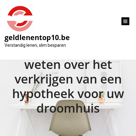
inhoud
gaan
geldlenentop10.be
Alles wat u moet
Verstandig lenen, slim besparen
weten over het
verkrijgen van een
hypotheek voor uw
droomhuis