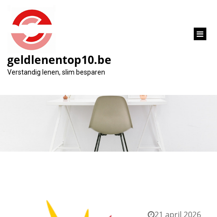
inhoud
gaan
geldlenentop10.be
Tag:
Verstandig lenen, slim besparen
financiële ondersteuning
21 april 2026