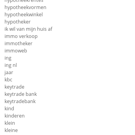
hypotheekrentes
hypotheekvormen
hypotheekwinkel
hypotheker
ik wil van mijn huis af
immo verkoop
immotheker
immoweb
ing
ing nl
jaar
kbc
keytrade
keytrade bank
keytradebank
kind
kinderen
klein
kleine