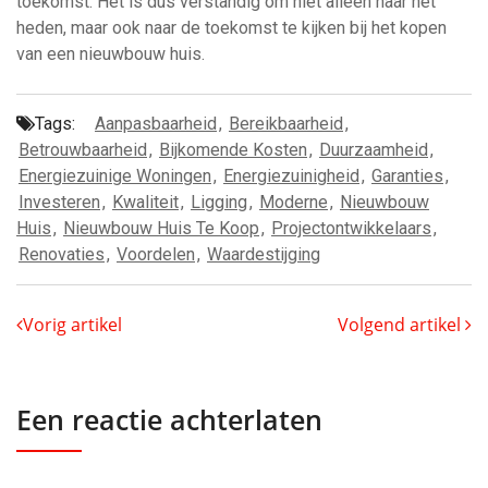
toekomst. Het is dus verstandig om niet alleen naar het
heden, maar ook naar de toekomst te kijken bij het kopen
van een nieuwbouw huis.
Tags:
Aanpasbaarheid
,
Bereikbaarheid
,
Betrouwbaarheid
,
Bijkomende Kosten
,
Duurzaamheid
,
Energiezuinige Woningen
,
Energiezuinigheid
,
Garanties
,
Investeren
,
Kwaliteit
,
Ligging
,
Moderne
,
Nieuwbouw
Huis
,
Nieuwbouw Huis Te Koop
,
Projectontwikkelaars
,
Renovaties
,
Voordelen
,
Waardestijging
Vorig artikel
Volgend artikel
Een reactie achterlaten