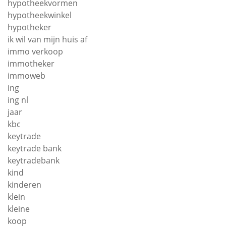
hypotheekvormen
hypotheekwinkel
hypotheker
ik wil van mijn huis af
immo verkoop
immotheker
immoweb
ing
ing nl
jaar
kbc
keytrade
keytrade bank
keytradebank
kind
kinderen
klein
kleine
koop