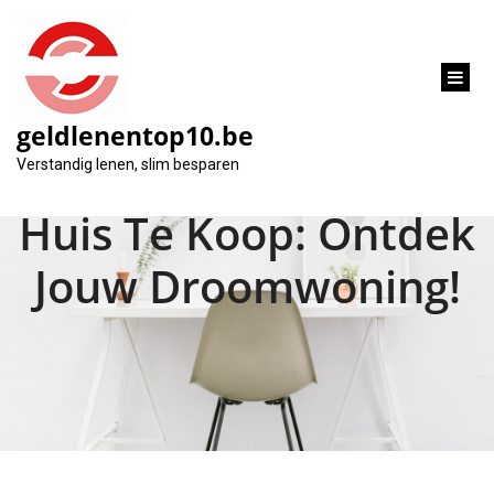
inhoud
gaan
geldlenentop10.be
Prachtig Nieuwbouw
Verstandig lenen, slim besparen
Huis Te Koop: Ontdek
Jouw Droomwoning!