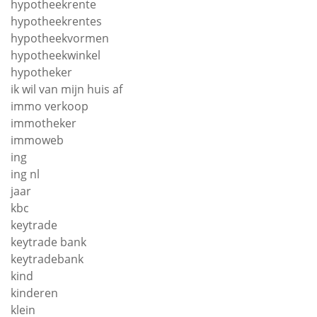
hypotheekrente
hypotheekrentes
hypotheekvormen
hypotheekwinkel
hypotheker
ik wil van mijn huis af
immo verkoop
immotheker
immoweb
ing
ing nl
jaar
kbc
keytrade
keytrade bank
keytradebank
kind
kinderen
klein