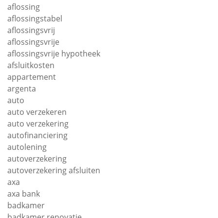
aflossing
aflossingstabel
aflossingsvrij
aflossingsvrije
aflossingsvrije hypotheek
afsluitkosten
appartement
argenta
auto
auto verzekeren
auto verzekering
autofinanciering
autolening
autoverzekering
autoverzekering afsluiten
axa
axa bank
badkamer
badkamer renovatie