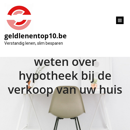
inhoud
gaan
geldlenentop10.be
Alles wat u moet
Verstandig lenen, slim besparen
weten over
hypotheek bij de
verkoop van uw huis