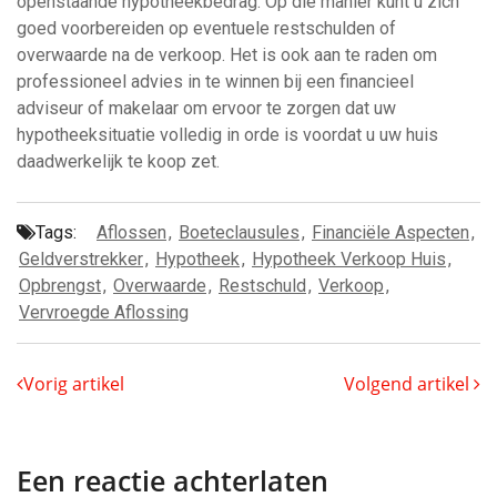
openstaande hypotheekbedrag. Op die manier kunt u zich
goed voorbereiden op eventuele restschulden of
overwaarde na de verkoop. Het is ook aan te raden om
professioneel advies in te winnen bij een financieel
adviseur of makelaar om ervoor te zorgen dat uw
hypotheeksituatie volledig in orde is voordat u uw huis
daadwerkelijk te koop zet.
Tags:
Aflossen
,
Boeteclausules
,
Financiële Aspecten
,
Geldverstrekker
,
Hypotheek
,
Hypotheek Verkoop Huis
,
Opbrengst
,
Overwaarde
,
Restschuld
,
Verkoop
,
Vervroegde Aflossing
Vorig artikel
Volgend artikel
Een reactie achterlaten