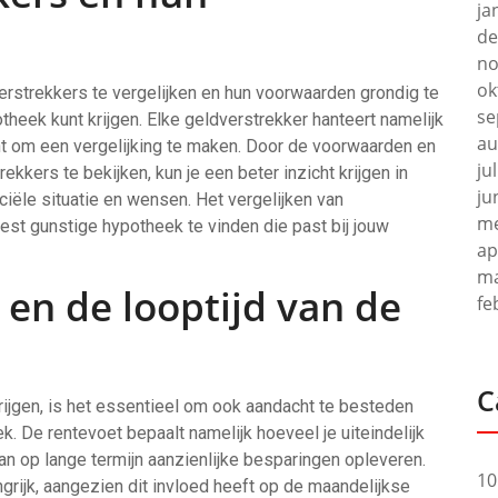
ja
de
no
ok
rstrekkers te vergelijken en hun voorwaarden grondig te
se
theek kunt krijgen. Elke geldverstrekker hanteert namelijk
au
oont om een vergelijking te maken. Door de voorwaarden en
ju
kkers te bekijken, kun je een beter inzicht krijgen in
ju
ciële situatie en wensen. Het vergelijken van
me
st gunstige hypotheek te vinden die past bij jouw
ap
ma
 en de looptijd van de
fe
C
rijgen, is het essentieel om ook aandacht te besteden
k. De rentevoet bepaalt namelijk hoeveel je uiteindelijk
kan op lange termijn aanzienlijke besparingen opleveren.
10
grijk, aangezien dit invloed heeft op de maandelijkse