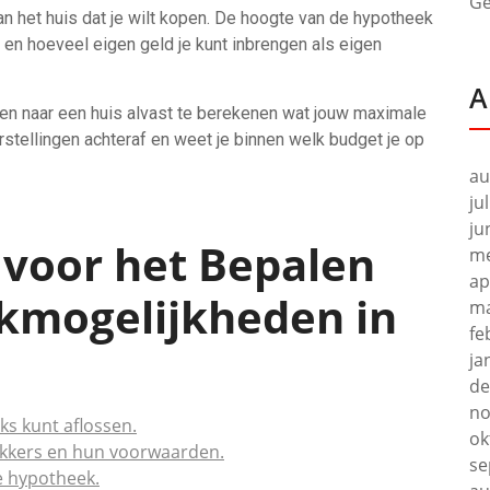
Ge
an het huis dat je wilt kopen. De hoogte van de hypotheek
en hoeveel eigen geld je kunt inbrengen als eigen
A
en naar een huis alvast te berekenen wat jouw maximale
rstellingen achteraf en weet je binnen welk budget je op
au
ju
ju
s voor het Bepalen
me
ap
kmogelijkheden in
ma
fe
ja
de
no
ks kunt aflossen.
ok
rekkers en hun voorwaarden.
se
e hypotheek.