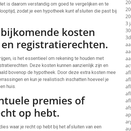
20
Het is daarom verstandig om goed te vergelijken en te
20
optijd, zodat je een hypotheek kunt afsluiten die past bij
20
3 
 bijkomende kosten
30
3d
 en registratierechten.
aa
aa
aa
rijgen, is het essentieel om rekening te houden met
ac
tratierechten. Deze kosten kunnen aanzienlijk zijn en
af
aald bovenop de hypotheek. Door deze extra kosten mee
af
errassingen en kun je realistisch inschatten hoeveel je
af
en huis.
af
ntuele premies of
af
af
echt op hebt.
ap
ar
es waar je recht op hebt bij het afsluiten van een
au