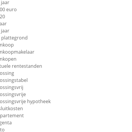
 jaar
00 euro
20
jaar
 jaar
 plattegrond
nkoop
nkoopmakelaar
nkopen
tuele rentestanden
lossing
lossingstabel
lossingsvrij
lossingsvrije
lossingsvrije hypotheek
sluitkosten
partement
genta
to