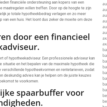
eden financiële ondersteuning aan kopers van een
au
 maatregelen willen treffen. Door op de hoogte te zijn
au
gelijk je totale hypotheekbedrag verlagen en zo meer
au
op van een huis. Het loont dus zeker de moeite om deze
au
au
au
ren door een financieel
ax
kadviseur.
ax
b
ba
ert of hypotheekadviseur. Een professionele adviseur kan
ba
iële situatie en het bepalen van de maximale hypotheek die
ba
 de verschillende hypotheekvormen en rentetarieven, zodat
ba
n deskundig advies kan je helpen om de juiste keuzes
ba
toekomst te voorkomen.
ba
ijke spaarbuffer voor
ba
be
ndigheden.
be