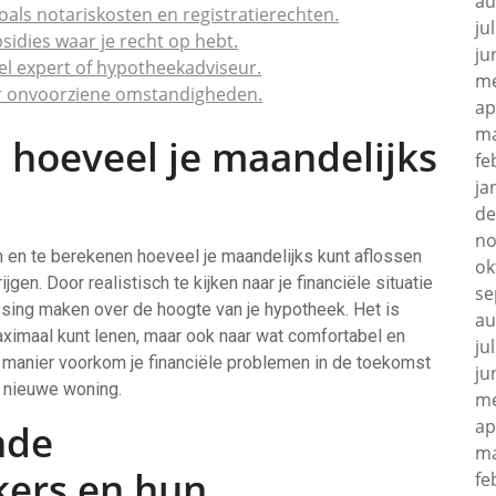
au
ls notariskosten en registratierechten.
ju
sidies waar je recht op hebt.
ju
el expert of hypotheekadviseur.
me
or onvoorziene omstandigheden.
ap
ma
 hoeveel je maandelijks
fe
ja
de
no
 en te berekenen hoeveel je maandelijks kunt aflossen
ok
jgen. Door realistisch te kijken naar je financiële situatie
se
ssing maken over de hoogte van je hypotheek. Het is
au
 maximaal kunt lenen, maar ook naar wat comfortabel en
ju
e manier voorkom je financiële problemen in de toekomst
ju
w nieuwe woning.
me
ap
nde
ma
kers en hun
fe