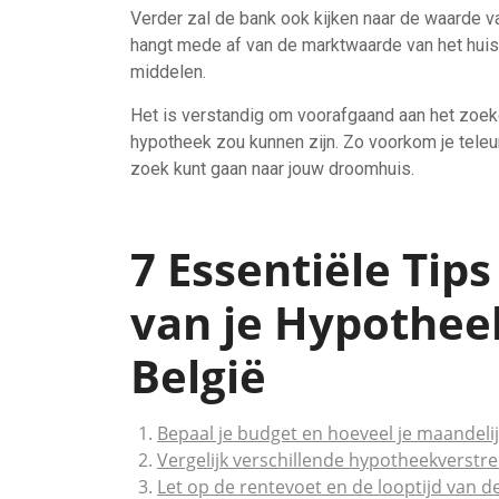
Verder zal de bank ook kijken naar de waarde v
hangt mede af van de marktwaarde van het huis 
middelen.
Het is verstandig om voorafgaand aan het zoek
hypotheek zou kunnen zijn. Zo voorkom je teleu
zoek kunt gaan naar jouw droomhuis.
7 Essentiële Tip
van je Hypothee
België
Bepaal je budget en hoeveel je maandelij
Vergelijk verschillende hypotheekverst
Let op de rentevoet en de looptijd van d