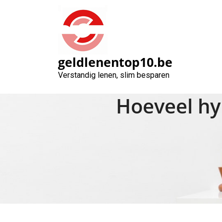
Naar
de
inhoud
gaan
geldlenentop10.be
Verstandig lenen, slim besparen
Hoeveel hy