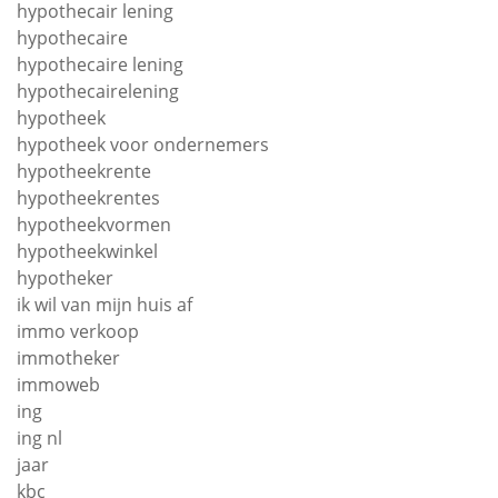
hypothecair lening
hypothecaire
hypothecaire lening
hypothecairelening
hypotheek
hypotheek voor ondernemers
hypotheekrente
hypotheekrentes
hypotheekvormen
hypotheekwinkel
hypotheker
ik wil van mijn huis af
immo verkoop
immotheker
immoweb
ing
ing nl
jaar
kbc