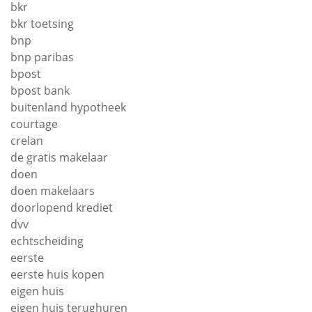
bkr
bkr toetsing
bnp
bnp paribas
bpost
bpost bank
buitenland hypotheek
courtage
crelan
de gratis makelaar
doen
doen makelaars
doorlopend krediet
dvv
echtscheiding
eerste
eerste huis kopen
eigen huis
eigen huis terughuren