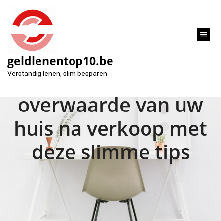
inhoud
gaan
geldlenentop10.be
Maximaliseer de
Verstandig lenen, slim besparen
overwaarde van uw
huis na verkoop met
deze slimme tips