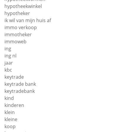
hypotheekwinkel
hypotheker
ik wil van mijn huis af
immo verkoop
immotheker
immoweb
ing
ing nl
jaar
kbc
keytrade
keytrade bank
keytradebank
kind
kinderen
klein
kleine
koop