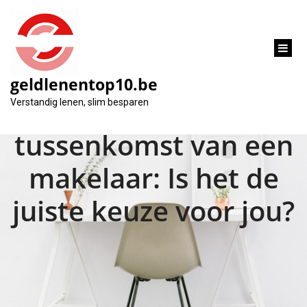
inhoud
gaan
geldlenentop10.be
Huis kopen zonder
Verstandig lenen, slim besparen
tussenkomst van een
makelaar: Is het de
juiste keuze voor jou?