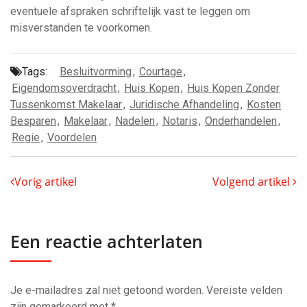
eventuele afspraken schriftelijk vast te leggen om
misverstanden te voorkomen.
Tags:
Besluitvorming
,
Courtage
,
Eigendomsoverdracht
,
Huis Kopen
,
Huis Kopen Zonder
Tussenkomst Makelaar
,
Juridische Afhandeling
,
Kosten
Besparen
,
Makelaar
,
Nadelen
,
Notaris
,
Onderhandelen
,
Regie
,
Voordelen
Vorig artikel
Volgend artikel
Een reactie achterlaten
Je e-mailadres zal niet getoond worden.
Vereiste velden
zijn gemarkeerd met
*