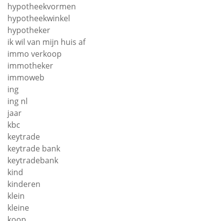
hypotheekvormen
hypotheekwinkel
hypotheker
ik wil van mijn huis af
immo verkoop
immotheker
immoweb
ing
ing nl
jaar
kbc
keytrade
keytrade bank
keytradebank
kind
kinderen
klein
kleine
koop