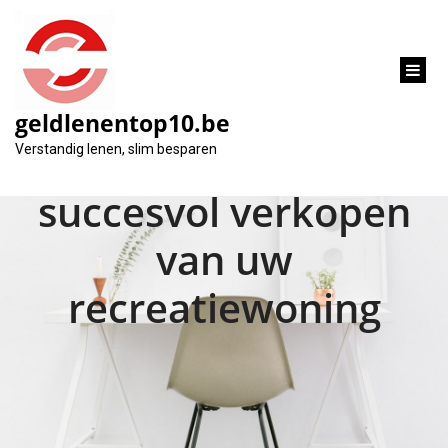
inhoud
gaan
geldlenentop10.be
Tips voor het
Verstandig lenen, slim besparen
succesvol verkopen
van uw
recreatiewoning