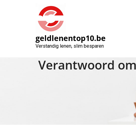
Naar
de
inhoud
gaan
geldlenentop10.be
Verstandig lenen, slim besparen
Verantwoord omg