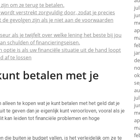
au
 zijn om ze terug te betalen.
ju
 wordt verstrekt zorgvuldig door, zodat je precies
ju
 de gevolgen zijn als je niet aan de voorwaarden
me
ap
ur als je twijfelt over welke lening het beste bij jou
ma
van schulden of financieringseisen.
fe
 optie is als uw financiële situatie uit de hand loopt
ja
d af te lossen
de
no
kunt betalen met je
ok
se
au
ju
m alleen te kopen wat je kunt betalen met het geld dat je
ju
it te geven dan je eigenlijk kunt veroorloven, vooral als je
me
it kan leiden tot financiële problemen en hoge
ap
ma
fe
 die buiten je budget vallen, is het verleidelijk om ze te