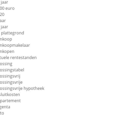
 jaar
00 euro
20
jaar
 jaar
 plattegrond
nkoop
nkoopmakelaar
nkopen
tuele rentestanden
lossing
lossingstabel
lossingsvrij
lossingsvrije
lossingsvrije hypotheek
sluitkosten
partement
genta
to