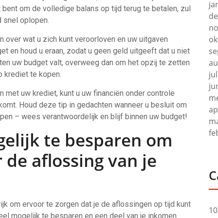
ja
t bent om de volledige balans op tijd terug te betalen, zul
de
d snel oplopen.
no
ok
ven over wat u zich kunt veroorloven en uw uitgaven
se
 en houd u eraan, zodat u geen geld uitgeeft dat u niet
au
ten uw budget valt, overweeg dan om het opzij te zetten
ju
p krediet te kopen.
ju
n met uw krediet, kunt u uw financiën onder controle
me
komt. Houd deze tip in gedachten wanneer u besluit om
ap
kopen – wees verantwoordelijk en blijf binnen uw budget!
ma
fe
gelijk te besparen om
 de aflossing van je
C
rijk om ervoor te zorgen dat je de aflossingen op tijd kunt
10
veel mogelijk te besparen en een deel van je inkomen