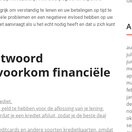
Ge
grijk om verstandig te lenen en uw betalingen op tijd te
nciële problemen en een negatieve invloed hebben op uw
A
et aanvraagt als u het echt nodig heeft en dat u zich kunt
au
antwoord
ju
ju
 voorkom financiële
me
ap
ma
fe
ja
ediet.
de
geld te hebben voor de aflossing van je lening.
no
dat je een krediet afsluit, zodat je de beste deal
ok
se
editcards en andere soorten kredietkaarten, omdat