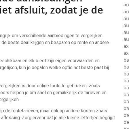
au
et afsluit, zodat je de
au
au
au
au
angrijk om verschillende aanbiedingen te vergelijken
au
 je de beste deal krijgen en besparen op rente en andere
ax
ax
b
beschikbaar en elk biedt zijn eigen voorwaarden en
ba
gelijken, kun je bepalen welke optie het beste past bij
ba
ba
rgelijken is door online tools te gebruiken, zoals
ba
ools helpen je om snel en gemakkelijk de tarieven en
ba
rgelijken.
ba
ba
n op de rentetarieven, maar ook op andere kosten zoals
be
lossing. Zorg ervoor dat je alle kleine lettertjes begrijpt
be