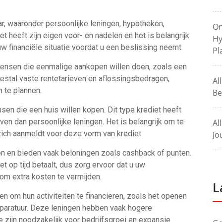
ar, waaronder persoonlijke leningen, hypotheken,
On
et heeft zijn eigen voor- en nadelen en het is belangrijk
Hy
uw financiële situatie voordat u een beslissing neemt.
Pl
 mensen die eenmalige aankopen willen doen, zoals een
estal vaste rentetarieven en aflossingsbedragen,
Al
 te plannen.
Be
n die een huis willen kopen. Dit type krediet heeft
ven dan persoonlijke leningen. Het is belangrijk om te
Al
zich aanmeldt voor deze vorm van krediet.
Jo
en en bieden vaak beloningen zoals cashback of punten.
t op tijd betaalt, dus zorg ervoor dat u uw
 om extra kosten te vermijden.
L
en om hun activiteiten te financieren, zoals het openen
paratuur. Deze leningen hebben vaak hogere
e zijn noodzakelijk voor bedrijfsgroei en expansie.