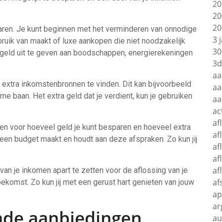
20
20
20
paren. Je kunt beginnen met het verminderen van onnodige
3 
uik van maakt of luxe aankopen die niet noodzakelijk
30
r geld uit te geven aan boodschappen, energierekeningen
3d
aa
extra inkomstenbronnen te vinden. Dit kan bijvoorbeeld
aa
ime baan. Het extra geld dat je verdient, kun je gebruiken
aa
ac
af
llen voor hoeveel geld je kunt besparen en hoeveel extra
af
 een budget maakt en houdt aan deze afspraken. Zo kun jij
af
af
af
an je inkomen apart te zetten voor de aflossing van je
af
oekomst. Zo kun jij met een gerust hart genieten van jouw
ap
ar
ende aanbiedingen
au