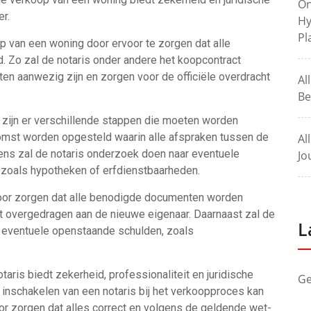
On
r.
Hy
Pl
oop van een woning door ervoor te zorgen dat alle
. Zo zal de notaris onder andere het koopcontract
ten aanwezig zijn en zorgen voor de officiële overdracht
Al
Be
s zijn er verschillende stappen die moeten worden
omst worden opgesteld waarin alle afspraken tussen de
Al
ns zal de notaris onderzoek doen naar eventuele
Jo
, zoals hypotheken of erfdienstbaarheden.
voor zorgen dat alle benodigde documenten worden
t overgedragen aan de nieuwe eigenaar. Daarnaast zal de
L
n eventuele openstaande schulden, zoals
aris biedt zekerheid, professionaliteit en juridische
Ge
inschakelen van een notaris bij het verkoopproces kan
r zorgen dat alles correct en volgens de geldende wet-