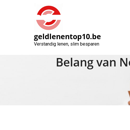
Naar
de
inhoud
gaan
geldlenentop10.be
Verstandig lenen, slim besparen
Belang van N