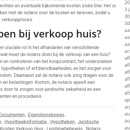
20
ierechten en eventuele bijkomende kosten zoals btw. Het is
3 
en met de notaris over de kosten en tarieven, zodat u
30
et verkoopproces.
3d
oen bij verkoop huis?
aa
aa
aa
n cruciale rol in het afhandelen van verschillende
ac
: wat moet de notaris doen bij de verkoop van een huis?
af
en en controleren van het koopcontract, het onderzoeken
af
 hypotheken of erfdienstbaarheden, en het zorgen voor
af
gendom. Daarnaast zal de notaris ook zorg dragen voor de
af
 en belastingen. Kortom, de notaris speelt een
af
is door te zorgen voor juridische zekerheid en een
af
enten en procedures.
ap
ar
au
Documenten
,
Eigendomsbewijs
,
au
n
,
Hypotheekinformatie
,
Hypotheken
,
Juridische
au
Kosten Verkoop Huis
,
Legitimatiebewijs
,
Notaris
,