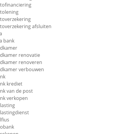
tofinanciering
tolening
toverzekering
toverzekering afsluiten
a
a bank
adkamer
dkamer renovatie
dkamer renoveren
dkamer verbouwen
nk
nk krediet
nk van de post
nk verkopen
lasting
lastingdienst
lfius
obank