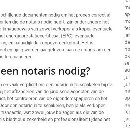
ju
me
ap
erschillende documenten nodig om het proces correct af
ma
nten die de notaris nodig heeft, zijn onder andere het
fe
itimatiebewijs van zowel verkoper als koper, eventuele
ja
t energieprestatiecertificaat (EPC), eventuele
de
ng, en natuurlijk de koopovereenkomst. Het is
no
ect en tijdig worden aangeleverd aan de notaris om een
ok
is te garanderen.
se
 een notaris nodig?
au
ju
ju
 en vaak verplicht om een notaris in te schakelen bij de
me
bij het afhandelen van de juridische aspecten van de
ap
act, het controleren van de eigendomspapieren en het
ma
oor een notaris in te schakelen, ben je als verkoper
fe
 transactie, wat zowel jouw belangen als die van de
ja
s biedt dus zekerheid en professionaliteit tijdens het
de