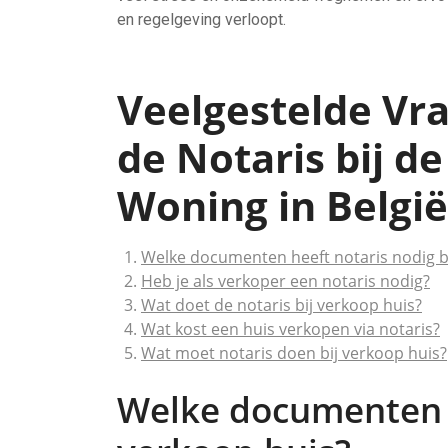
en regelgeving verloopt.
Veelgestelde Vra
de Notaris bij d
Woning in België
Welke documenten heeft notaris nodig bi
Heb je als verkoper een notaris nodig?
Wat doet de notaris bij verkoop huis?
Wat kost een huis verkopen via notaris?
Wat moet notaris doen bij verkoop huis?
Welke documenten h