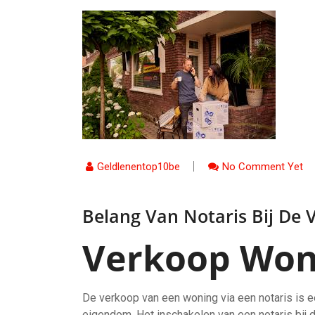
Geldlenentop10be
No Comment Yet
Belang Van Notaris Bij De
Verkoop Woni
De verkoop van een woning via een notaris is e
eigendom. Het inschakelen van een notaris bij 