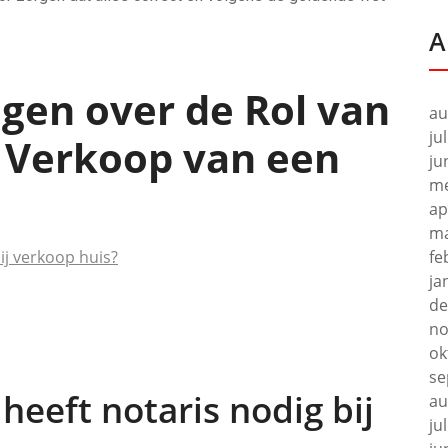
A
gen over de Rol van
au
ju
e Verkoop van een
ju
me
ap
ma
j verkoop huis?
fe
ja
de
no
ok
se
eeft notaris nodig bij
au
ju