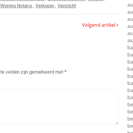
au
Woning Notaris
,
Verkoper
,
Verplicht
au
au
Volgend artikel
au
ax
ax
b
ba
ba
ba
te velden zijn gemarkeerd met
*
ba
ba
ba
ba
be
be
be
be