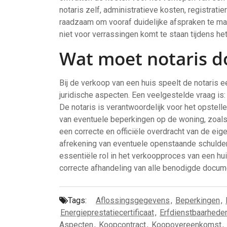
notaris zelf, administratieve kosten, registrat
raadzaam om vooraf duidelijke afspraken te mak
niet voor verrassingen komt te staan tijdens h
Wat moet notaris d
Bij de verkoop van een huis speelt de notaris ee
juridische aspecten. Een veelgestelde vraag is
De notaris is verantwoordelijk voor het opstell
van eventuele beperkingen op de woning, zoals
een correcte en officiële overdracht van de ei
afrekening van eventuele openstaande schulden
essentiële rol in het verkoopproces van een hu
correcte afhandeling van alle benodigde docum
Tags:
Aflossingsgegevens
,
Beperkingen
,
Energieprestatiecertificaat
,
Erfdienstbaarhede
Aspecten
,
Koopcontract
,
Koopovereenkomst
,