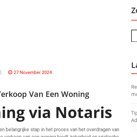
Z
L
27 November 2024
Re
 Verkoop Van Een Woning
mo
ng via Notaris
Ti
Ad
en belangrijke stap in het proces van het overdragen van
de verkoop van een woning biedt zekerheid en juridische