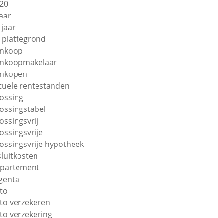
20
jaar
 jaar
 plattegrond
nkoop
nkoopmakelaar
nkopen
tuele rentestanden
lossing
lossingstabel
lossingsvrij
lossingsvrije
lossingsvrije hypotheek
sluitkosten
partement
genta
to
to verzekeren
to verzekering