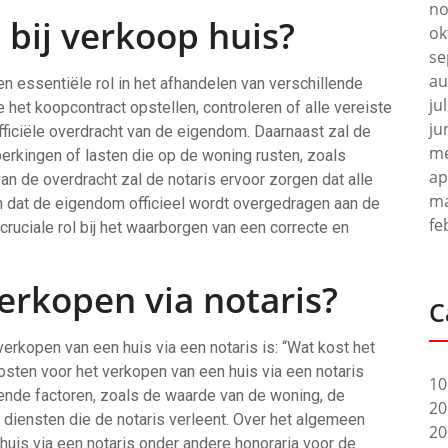
no
 bij verkoop huis?
ok
se
au
en essentiële rol in het afhandelen van verschillende
ju
 het koopcontract opstellen, controleren of alle vereiste
ju
ficiële overdracht van de eigendom. Daarnaast zal de
me
erkingen of lasten die op de woning rusten, zoals
ap
n de overdracht zal de notaris ervoor zorgen dat alle
ma
dat de eigendom officieel wordt overgedragen aan de
fe
cruciale rol bij het waarborgen van een correcte en
erkopen via notaris?
C
erkopen van een huis via een notaris is: “Wat kost het
osten voor het verkopen van een huis via een notaris
10
llende factoren, zoals de waarde van de woning, de
20
 diensten die de notaris verleent. Over het algemeen
20
uis via een notaris onder andere honoraria voor de