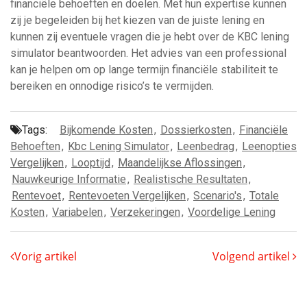
financiële behoeften en doelen. Met hun expertise kunnen
zij je begeleiden bij het kiezen van de juiste lening en
kunnen zij eventuele vragen die je hebt over de KBC lening
simulator beantwoorden. Het advies van een professional
kan je helpen om op lange termijn financiële stabiliteit te
bereiken en onnodige risico’s te vermijden.
Tags:
Bijkomende Kosten
,
Dossierkosten
,
Financiële
Behoeften
,
Kbc Lening Simulator
,
Leenbedrag
,
Leenopties
Vergelijken
,
Looptijd
,
Maandelijkse Aflossingen
,
Nauwkeurige Informatie
,
Realistische Resultaten
,
Rentevoet
,
Rentevoeten Vergelijken
,
Scenario's
,
Totale
Kosten
,
Variabelen
,
Verzekeringen
,
Voordelige Lening
Vorig artikel
Volgend artikel