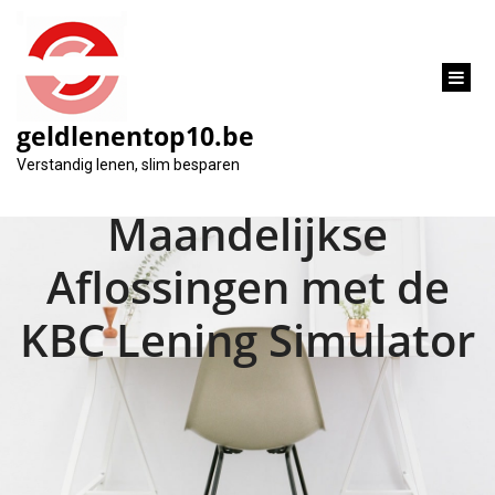
inhoud
gaan
geldlenentop10.be
Ontdek Uw
Verstandig lenen, slim besparen
Maandelijkse
Aflossingen met de
KBC Lening Simulator