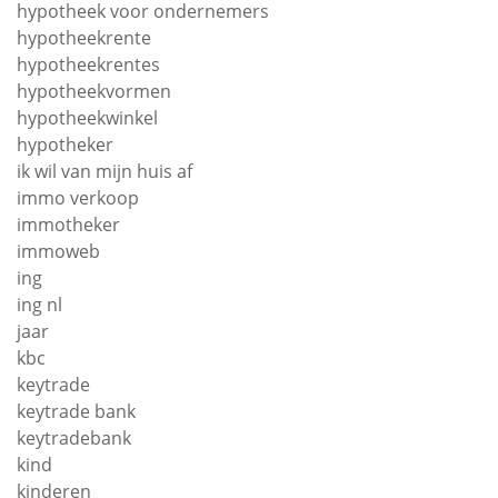
hypotheek voor ondernemers
hypotheekrente
hypotheekrentes
hypotheekvormen
hypotheekwinkel
hypotheker
ik wil van mijn huis af
immo verkoop
immotheker
immoweb
ing
ing nl
jaar
kbc
keytrade
keytrade bank
keytradebank
kind
kinderen