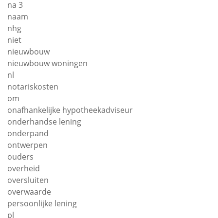
na 3
naam
nhg
niet
nieuwbouw
nieuwbouw woningen
nl
notariskosten
om
onafhankelijke hypotheekadviseur
onderhandse lening
onderpand
ontwerpen
ouders
overheid
oversluiten
overwaarde
persoonlijke lening
pl