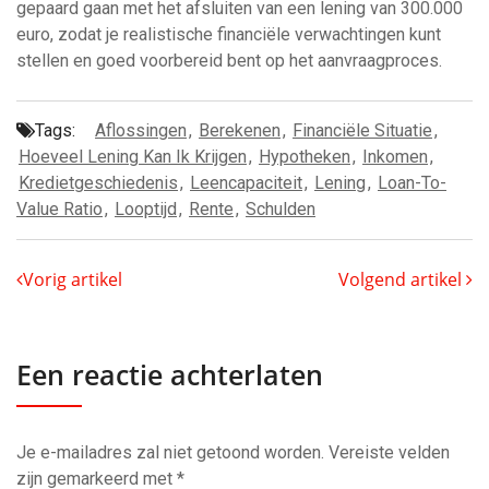
gepaard gaan met het afsluiten van een lening van 300.000
euro, zodat je realistische financiële verwachtingen kunt
stellen en goed voorbereid bent op het aanvraagproces.
Tags:
Aflossingen
,
Berekenen
,
Financiële Situatie
,
Hoeveel Lening Kan Ik Krijgen
,
Hypotheken
,
Inkomen
,
Kredietgeschiedenis
,
Leencapaciteit
,
Lening
,
Loan-To-
Value Ratio
,
Looptijd
,
Rente
,
Schulden
Vorig artikel
Volgend artikel
Een reactie achterlaten
Je e-mailadres zal niet getoond worden.
Vereiste velden
zijn gemarkeerd met
*