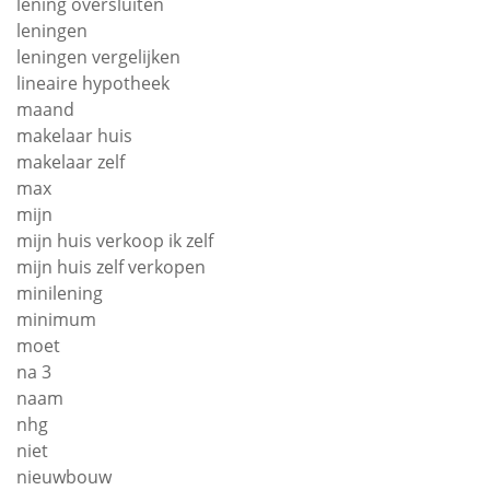
lening oversluiten
leningen
leningen vergelijken
lineaire hypotheek
maand
makelaar huis
makelaar zelf
max
mijn
mijn huis verkoop ik zelf
mijn huis zelf verkopen
minilening
minimum
moet
na 3
naam
nhg
niet
nieuwbouw