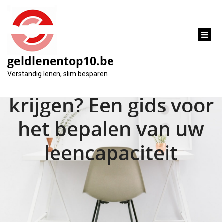
inhoud
gaan
geldlenentop10.be
Hoeveel lening kan ik
Verstandig lenen, slim besparen
krijgen? Een gids voor
het bepalen van uw
leencapaciteit