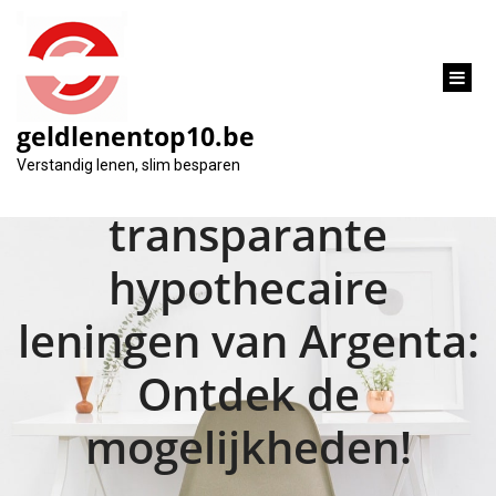
inhoud
gaan
geldlenentop10.be
Flexibele en
Verstandig lenen, slim besparen
transparante
hypothecaire
leningen van Argenta:
Ontdek de
mogelijkheden!