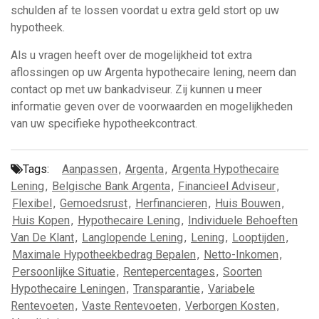
schulden af ​​te lossen voordat u extra geld stort op uw
hypotheek.
Als u vragen heeft over de mogelijkheid tot extra
aflossingen op uw Argenta hypothecaire lening, neem dan
contact op met uw bankadviseur. Zij kunnen u meer
informatie geven over de voorwaarden en mogelijkheden
van uw specifieke hypotheekcontract.
Tags:
Aanpassen
,
Argenta
,
Argenta Hypothecaire
Lening
,
Belgische Bank Argenta
,
Financieel Adviseur
,
Flexibel
,
Gemoedsrust
,
Herfinancieren
,
Huis Bouwen
,
Huis Kopen
,
Hypothecaire Lening
,
Individuele Behoeften
Van De Klant
,
Langlopende Lening
,
Lening
,
Looptijden
,
Maximale Hypotheekbedrag Bepalen
,
Netto-Inkomen
,
Persoonlijke Situatie
,
Rentepercentages
,
Soorten
Hypothecaire Leningen
,
Transparantie
,
Variabele
Rentevoeten
,
Vaste Rentevoeten
,
Verborgen Kosten
,