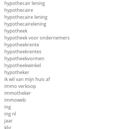
hypothecair lening
hypothecaire
hypothecaire lening
hypothecairelening
hypotheek
hypotheek voor ondernemers
hypotheekrente
hypotheekrentes
hypotheekvormen
hypotheekwinkel
hypotheker
ik wil van mijn huis af
immo verkoop
immotheker
immoweb
ing
ing nl
jaar
kbc