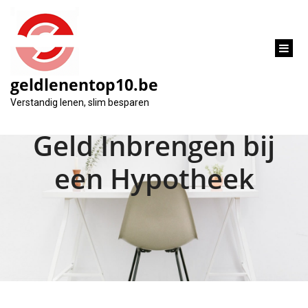
inhoud
gaan
geldlenentop10.be
Het Belang van Eigen
Verstandig lenen, slim besparen
Geld Inbrengen bij
een Hypotheek