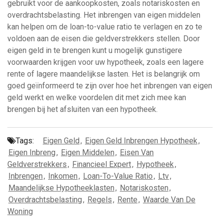
gebruikt voor de aankoopkosten, zoals notariskosten en
overdrachtsbelasting. Het inbrengen van eigen middelen
kan helpen om de loan-to-value ratio te verlagen en zo te
voldoen aan de eisen die geldverstrekkers stellen. Door
eigen geld in te brengen kunt u mogelijk gunstigere
voorwaarden krijgen voor uw hypotheek, zoals een lagere
rente of lagere maandelijkse lasten. Het is belangrijk om
goed geïnformeerd te zijn over hoe het inbrengen van eigen
geld werkt en welke voordelen dit met zich mee kan
brengen bij het afsluiten van een hypotheek.
Tags:
Eigen Geld
,
Eigen Geld Inbrengen Hypotheek
,
Eigen Inbreng
,
Eigen Middelen
,
Eisen Van
Geldverstrekkers
,
Financieel Expert
,
Hypotheek
,
Inbrengen
,
Inkomen
,
Loan-To-Value Ratio
,
Ltv
,
Maandelijkse Hypotheeklasten
,
Notariskosten
,
Overdrachtsbelasting
,
Regels
,
Rente
,
Waarde Van De
Woning