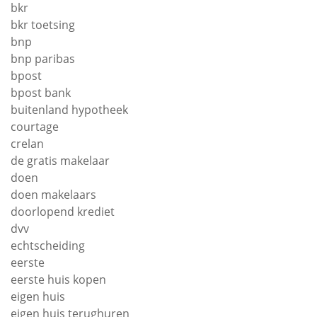
bkr
bkr toetsing
bnp
bnp paribas
bpost
bpost bank
buitenland hypotheek
courtage
crelan
de gratis makelaar
doen
doen makelaars
doorlopend krediet
dvv
echtscheiding
eerste
eerste huis kopen
eigen huis
eigen huis terughuren