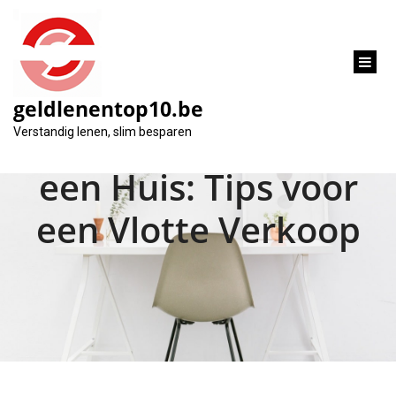
inhoud
gaan
geldlenentop10.be
Hoe Snel Verkoopt
Verstandig lenen, slim besparen
een Huis: Tips voor
een Vlotte Verkoop