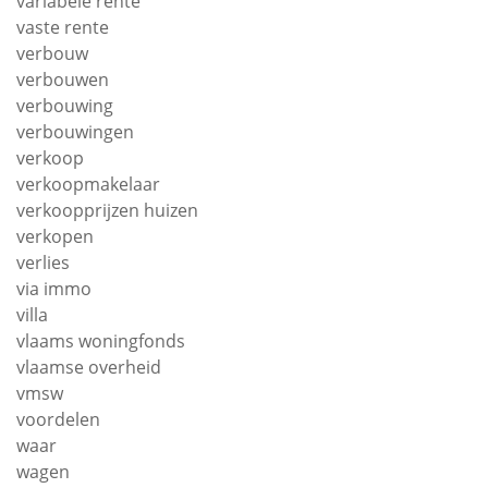
variabele rente
vaste rente
verbouw
verbouwen
verbouwing
verbouwingen
verkoop
verkoopmakelaar
verkoopprijzen huizen
verkopen
verlies
via immo
villa
vlaams woningfonds
vlaamse overheid
vmsw
voordelen
waar
wagen