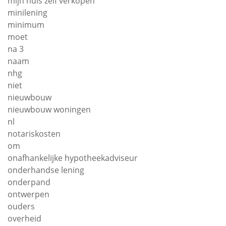
mijn huis zelf verkopen
minilening
minimum
moet
na 3
naam
nhg
niet
nieuwbouw
nieuwbouw woningen
nl
notariskosten
om
onafhankelijke hypotheekadviseur
onderhandse lening
onderpand
ontwerpen
ouders
overheid