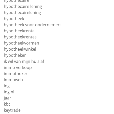
hypothecaire
hypothecaire lening
hypothecairelening
hypotheek
hypotheek voor ondernemers
hypotheekrente
hypotheekrentes
hypotheekvormen
hypotheekwinkel
hypotheker
ik wil van mijn huis af
immo verkoop
immotheker
immoweb
ing
ing nl
jaar
kbc
keytrade