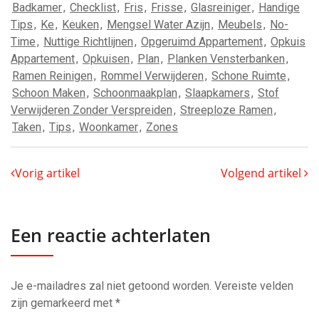
Badkamer
,
Checklist
,
Fris
,
Frisse
,
Glasreiniger
,
Handige
Tips
,
Ke
,
Keuken
,
Mengsel Water Azijn
,
Meubels
,
No-
Time
,
Nuttige Richtlijnen
,
Opgeruimd Appartement
,
Opkuis
Appartement
,
Opkuisen
,
Plan
,
Planken Vensterbanken
,
Ramen Reinigen
,
Rommel Verwijderen
,
Schone Ruimte
,
Schoon Maken
,
Schoonmaakplan
,
Slaapkamers
,
Stof
Verwijderen Zonder Verspreiden
,
Streeploze Ramen
,
Taken
,
Tips
,
Woonkamer
,
Zones
Vorig artikel
Volgend artikel
Een reactie achterlaten
Je e-mailadres zal niet getoond worden.
Vereiste velden
zijn gemarkeerd met
*