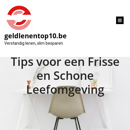
inhoud
gaan
geldlenentop10.be
Opkuis Appartement:
Verstandig lenen, slim besparen
Tips voor een Frisse
en Schone
Leefomgeving