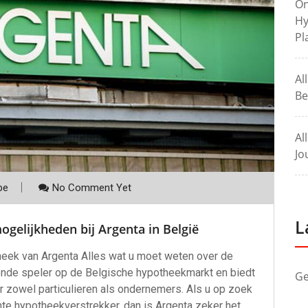
On
Hy
Pl
Al
Be
Al
Jo
be
No Comment Yet
L
gelijkheden bij Argenta in België
heek van Argenta Alles wat u moet weten over de
ende speler op de Belgische hypotheekmarkt en biedt
Ge
 zowel particulieren als ondernemers. Als u op zoek
te hypotheekverstrekker, dan is Argenta zeker het