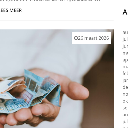
A
LEES MEER
au
26 maart 2026
ju
ju
me
ap
ma
fe
ja
de
no
ok
se
au
ju