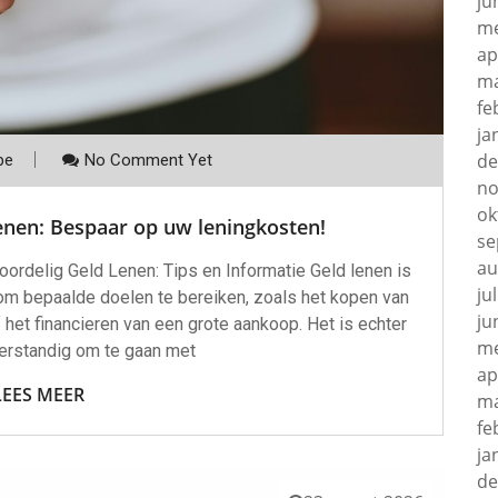
ju
me
ap
ma
fe
ja
de
be
No Comment Yet
no
ok
lenen: Bespaar op uw leningkosten!
se
au
oordelig Geld Lenen: Tips en Informatie Geld lenen is
ju
om bepaalde doelen te bereiken, zoals het kopen van
ju
 het financieren van een grote aankoop. Het is echter
me
verstandig om te gaan met
ap
LEES MEER
ma
fe
ja
de