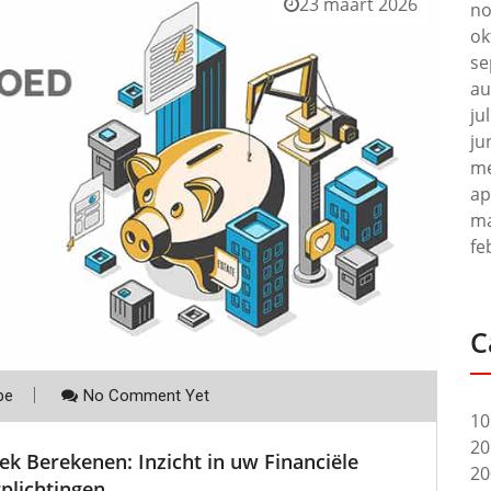
23 maart 2026
no
ok
se
au
ju
ju
me
ap
ma
fe
C
be
No Comment Yet
10
20
k Berekenen: Inzicht in uw Financiële
20
plichtingen