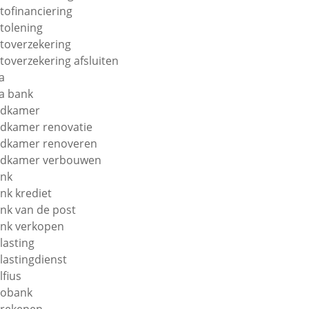
tofinanciering
tolening
toverzekering
toverzekering afsluiten
a
a bank
adkamer
dkamer renovatie
dkamer renoveren
dkamer verbouwen
nk
nk krediet
nk van de post
nk verkopen
lasting
lastingdienst
lfius
obank