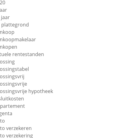
20
jaar
 jaar
 plattegrond
nkoop
nkoopmakelaar
nkopen
tuele rentestanden
lossing
lossingstabel
lossingsvrij
lossingsvrije
lossingsvrije hypotheek
sluitkosten
partement
genta
to
to verzekeren
to verzekering