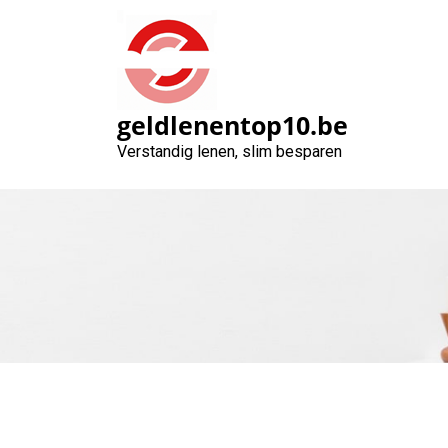
Naar
de
inhoud
gaan
geldlenentop10.be
Verstandig lenen, slim besparen