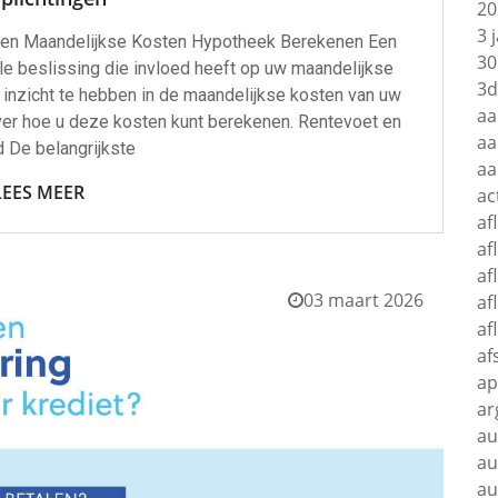
20
3 
en Maandelijkse Kosten Hypotheek Berekenen Een
30
ële beslissing die invloed heeft op uw maandelijkse
3d
 inzicht te hebben in de maandelijkse kosten van uw
aa
over hoe u deze kosten kunt berekenen. Rentevoet en
aa
d De belangrijkste
aa
LEES MEER
ac
af
af
af
03 maart 2026
af
af
af
ap
ar
au
au
au