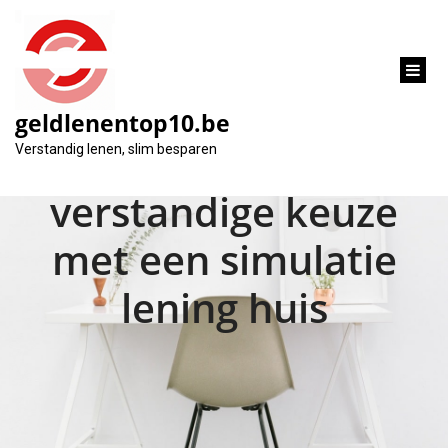
inhoud
gaan
geldlenentop10.be
Maak een
Verstandig lenen, slim besparen
verstandige keuze
met een simulatie
lening huis