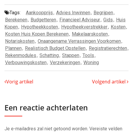
Tags:
Aankoopprijs
,
Advies Inwinnen
,
Begrijpen
,
Berekenen
,
Budgetteren
,
Financieel Adviseur
,
Gids
,
Huis
Kopen
,
Hypotheekkosten
,
Hypotheekverstrekker
,
Kosten
,
Kosten Huis Kopen Berekenen
,
Makelaarskosten
,
Notariskosten
,
Onaangename Verrassingen Voorkomen
,
Plannen
,
Realistisch Budget Opstellen
,
Registratierechten
,
Rekenmodules
,
Schatting
,
Stappen
,
Tools
,
Verbouwingskosten
,
Verzekeringen
,
Woning
Vorig artikel
Volgend artikel
Een reactie achterlaten
Je e-mailadres zal niet getoond worden.
Vereiste velden