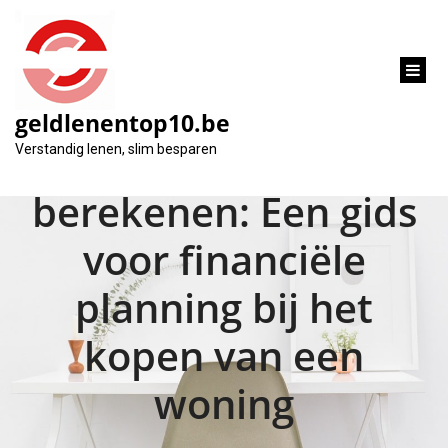
inhoud
gaan
geldlenentop10.be
Kosten huis kopen
Verstandig lenen, slim besparen
berekenen: Een gids
voor financiële
planning bij het
kopen van een
woning