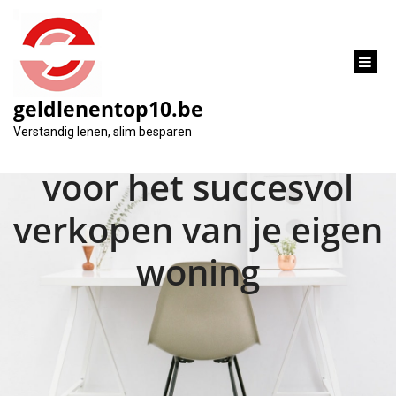
inhoud
gaan
geldlenentop10.be
Tips en stappenplan
Verstandig lenen, slim besparen
voor het succesvol
verkopen van je eigen
woning